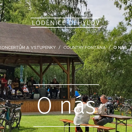
LODĚNICE DĚHYLOV
 KONCERTŮM A VSTUPENKY
COUNTRY FONTÁNA
O NÁS
O nás