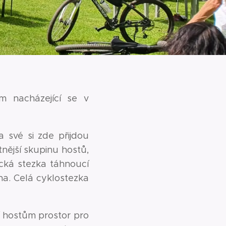
m nacházející se v
 své si zde přijdou
etnější skupinu hostů,
tická stezka táhnoucí
na. Celá cyklostezka
í hostům prostor pro