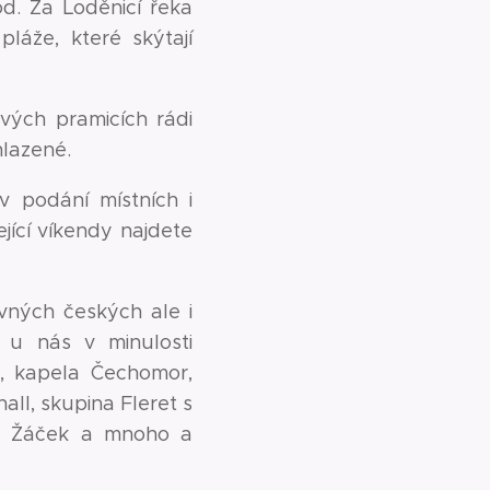
pod. Za Loděnicí řeka
láže, které skýtají
vých pramicích rádi
hlazené.
v podání místních i
ící víkendy najdete
vných českých ale i
í u nás v minulosti
a, kapela Čechomor,
ll, skupina Fleret s
hal Žáček a mnoho a