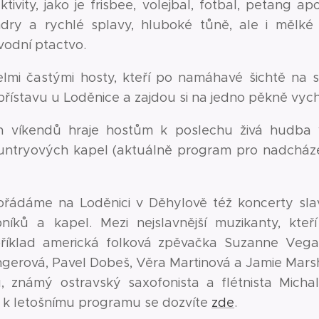
ktivity, jako je frisbee, volejbal, fotbal, petang a
ndry a rychlé splavy, hluboké tůně, ale i mělké p
 vodní ptactvo.
elmi častými hosty, kteří po namáhavé šichtě na s
 přístavu u Loděnice a zajdou si na jedno pěkně vyc
h víkendů hraje hostům k poslechu živá hudba 
ountryových kapel (aktuálně program pro nadcházej
ořádáme na Loděnici v Děhylově též koncerty sla
níků a kapel. Mezi nejslavnější muzikanty, kteř
apříklad americká folková zpěvačka Suzanne Veg
erová, Pavel Dobeš, Věra Martinová a Jamie Marsha
, známý ostravský saxofonista a flétnista Mic
e k letošnímu programu se dozvíte
zde
.