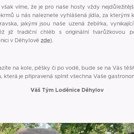
 však víme, že je pro naše hosty vždy nejdůležitěj
krmů u nás naleznete vyhlášená jídla, za kterými k
avska, jakými jsou naše uzená žebírka, vynikajíc
ž již tradiční chléb s originální tvarůžkovou
nici v Děhylově
zde
).
azíte na kole, pěšky či po vodě, bude se na Vás těš
, která je připravená splnit všechna Vaše gastrono
Váš Tým Loděnice Děhylov