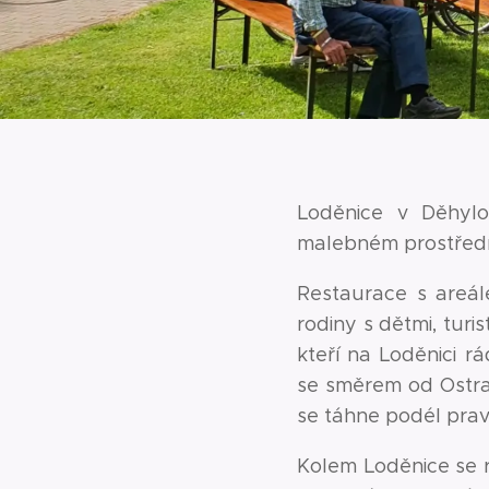
Loděnice v Děhylo
malebném prostředí
Restaurace s areál
rodiny s dětmi, turis
kteří na Loděnici rá
se směrem od Ostrav
se táhne podél prav
Kolem Loděnice se r