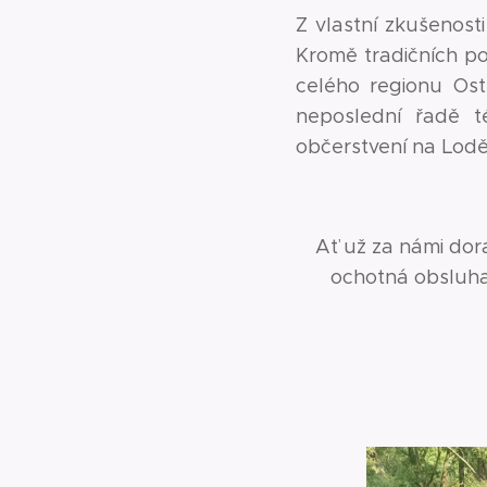
Z vlastní zkušenosti
Kromě tradičních po
celého regionu Ostr
neposlední řadě té
občerstvení na Lodě
Ať už za námi dor
ochotná obsluha