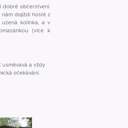
ší dobré občerstvení.
 nám dojíždí hosté z
í uzená kolínka, a v
 pomazánkou (více k
it usměvavá a vždy
mická očekávání.