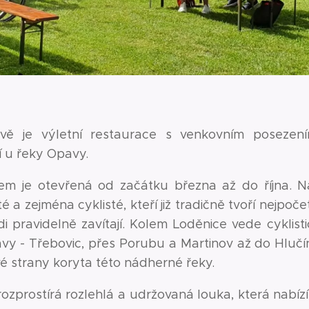
vě je výletní restaurace s venkovním posezení
 u řeky Opavy.
em je otevřená od začátku března až do října. Na
té a zejména cyklisté, kteří již tradičně tvoří nejpoč
di pravidelně zavítají. Kolem Loděnice vede cyklis
y - Třebovic, přes Porubu a Martinov až do Hlučí
é strany koryta této nádherné řeky.
ozprostírá rozlehlá a udržovaná louka, která nabíz