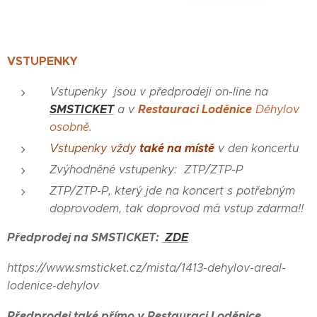
VSTUPENKY
Vstupenky jsou
v předprodeji on-line na
SMSTICKET
Restauraci Loděnice
a v
Děhylov
osobně.
také
na místě
Vstupenky vždy
v den koncertu
Zvýhodněné vstupenky:
ZTP/ZTP-P
ZTP/ZTP-P, který jde na koncert s potřebným
doprovodem, tak doprovod má vstup zdarma!!
Předprodej na SMSTICKET:
ZDE
https://www.smsticket.cz/mista/1413-dehylov-areal-
lodenice-dehylov
Předprodej také přímo v Restauraci Loděnice