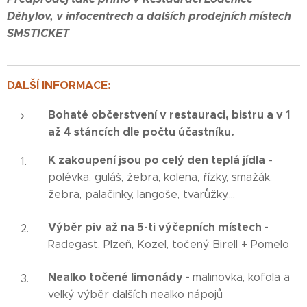
Děhylov, v infocentrech a dalších prodejních místech
SMSTICKET
DALŠÍ INFORMACE:
Bohaté občerstvení v restauraci, bistru a v 1
až 4 stáncích dle počtu účastníku.
K zakoupení jsou po celý den teplá jídla
-
polévka, guláš, žebra, kolena, řízky, smažák,
žebra, palačinky, langoše, tvarůžky....
Výběr piv až na 5-ti výčepních místech -
Radegast, Plzeň, Kozel, točený Birell + Pomelo
Nealko točené limonády -
malinovka, kofola a
velký výběr dalších nealko nápojů