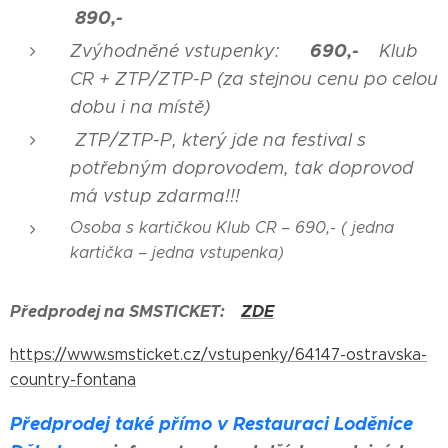
890,-
690,-
Zvýhodněné vstupenky:
Klub
CR + ZTP/ZTP-P (za stejnou cenu po celou
dobu i na místě)
ZTP/ZTP-P, který jde na festival s
potřebným doprovodem, tak doprovod
má vstup zdarma!!!
Osoba s kartičkou Klub CR – 690,- ( jedna
kartička – jedna vstupenka)
Předprodej na SMSTICKET:
ZDE
https://www.smsticket.cz/vstupenky/64147-ostravska-
country-fontana
Předprodej také přímo v Restauraci Loděnice