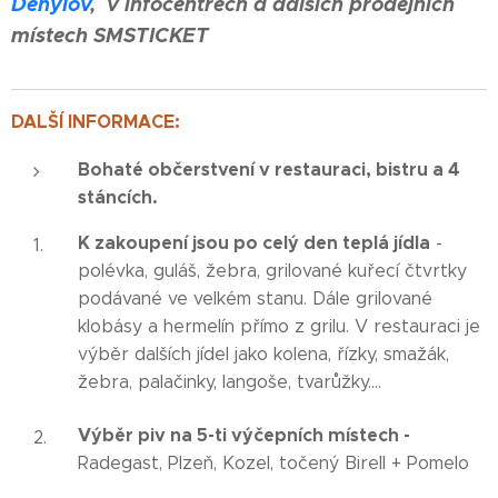
Děhylov
, v infocentrech a dalších prodejních
místech SMSTICKET
DALŠÍ INFORMACE:
Bohaté občerstvení v restauraci, bistru a 4
stáncích.
K zakoupení jsou po celý den teplá jídla
-
polévka, guláš, žebra, grilované kuřecí čtvrtky
podávané ve velkém stanu. Dále grilované
klobásy a hermelín přímo z grilu. V restauraci je
výběr dalších jídel jako kolena, řízky, smažák,
žebra, palačinky, langoše, tvarůžky....
Výběr piv na 5-ti výčepních místech -
Radegast, Plzeň, Kozel, točený Birell + Pomelo